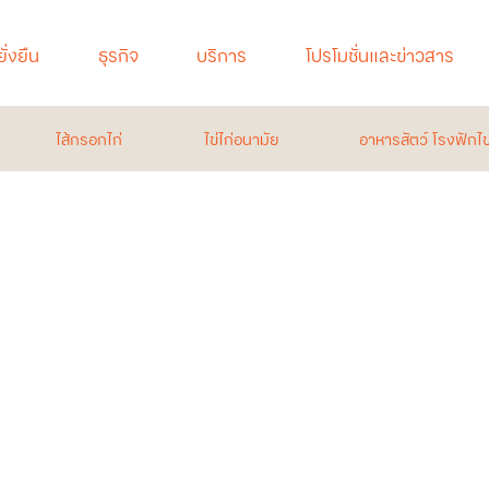
ั่งยืน
ธุรกิจ
บริการ
โปรโมชั่นและข่าวสาร
ไก่เนื้อ
ไส้กรอกไก่
ไข่ไก่อนามัย
อาหารสัตว์ โรงฟักไข