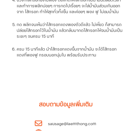
และทำการพลิกบ่อยๆ การกดไปเรื่อยๆ จะไล่น้ำมันส่วนเกินออก
จาก ไส้กรอก ทำให้สุกทั่วทั้งชิ้น และค่อยๆ พอง ฟู ไม่อมน้ำมัน
กด พลิกจนเห็นว่าไส้กรอกแดงพองตัวดีแล้ว ไม่เหี่ยว ก็สามารถ
ปล่อยไส้กรอกไว้ในน้ำมัน แล้วกลับมากดไส้กรอกให้จมน้ำมันเป็น
ระยะๆ จนครบ 15 นาที
ครบ 15 นาทีแล้ว นำไส้กรอกแดงขึ้นจากน้ำมัน จะได้ไส้กรอก
แดงที่พองฟู กรอบนอกนุ่มใน พร้อมรับประทาน
สอบถามข้อมูลเพิ่มเติม
sausage@laemthong.com