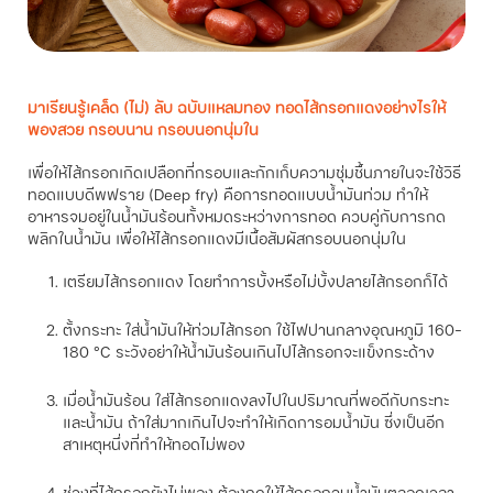
มาเรียนรู้เคล็ด (ไม่) ลับ ฉบับแหลมทอง ทอดไส้กรอกแดงอย่างไรให้
พองสวย กรอบนาน กรอบนอกนุ่มใน
เพื่อให้ไส้กรอกเกิดเปลือกที่กรอบและกักเก็บความชุ่มชื้นภายในจะใช้วิธี
ทอดแบบดีพฟราย (Deep fry) คือการทอดแบบน้ำมันท่วม ทำให้
อาหารจมอยู่ในน้ำมันร้อนทั้งหมดระหว่างการทอด ควบคู่กับการกด
พลิกในน้ำมัน เพื่อให้ไส้กรอกแดงมีเนื้อสัมผัสกรอบนอกนุ่มใน
เตรียมไส้กรอกแดง โดยทำการบั้งหรือไม่บั้งปลายไส้กรอกก็ได้
ตั้งกระทะ ใส่น้ำมันให้ท่วมไส้กรอก ใช้ไฟปานกลางอุณหภูมิ 160-
180 °C ระวังอย่าให้น้ำมันร้อนเกินไปไส้กรอกจะแข็งกระด้าง
เมื่อน้ำมันร้อน ใส่ไส้กรอกแดงลงไปในปริมาณที่พอดีกับกระทะ
และน้ำมัน ถ้าใส่มากเกินไปจะทำให้เกิดการอมน้ำมัน ซึ่งเป็นอีก
สาเหตุหนึ่งที่ทำให้ทอดไม่พอง
ช่วงที่ไส้กรอกยังไม่พอง ต้องกดให้ไส้กรอกจมน้ำมันตลอดเวลา