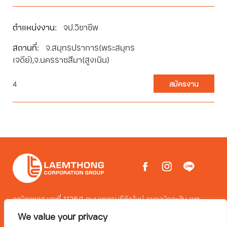
จป.วิชาชีพ
จ.สมุทรปราการ(พระสมุทร
เจดีย์),จ.นครราชสีมา(สูงเนิน)
4
สมัครงาน
วานิชเพลส เลขที่ 1126/1 ถนนเพชรบุรีตัดใหม่ แขวงมักกะสัน เขต
ราชเทวี กรุงเทพมหานคร 10400
We value your privacy
โทร 02-2635656 EMAIL: CONTACT@LAEMTHONG.COM