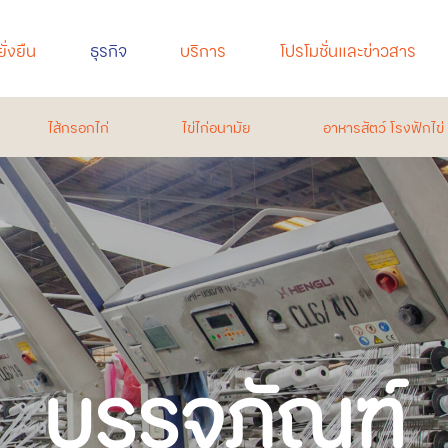
ั่งยืน
ธุรกิจ
บริการ
โปรโมชั่นและข่าวสาร
ไส้กรอกไก่
ไข่ไก่อนามัย
อาหารสัตว์ โรงฟักไข
บรรจุภัณฑ์